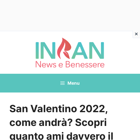
Vai
al
contenuto
Menu
San Valentino 2022,
come andrà? Scopri
quanto ami davvero il