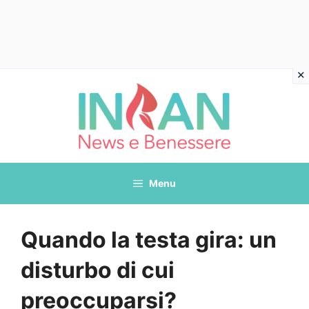
Vai
al
contenuto
Menu
Quando la testa gira: un
disturbo di cui
preoccuparsi?