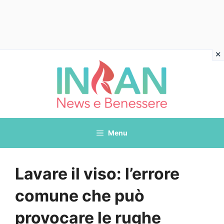
Vai
al
contenuto
Menu
Lavare il viso: l’errore
comune che può
provocare le rughe