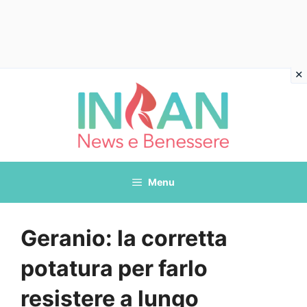
Vai
al
contenuto
Menu
Geranio: la corretta
potatura per farlo
resistere a lungo