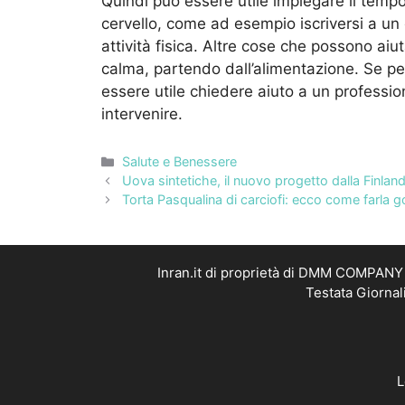
Quindi può essere utile impiegare il tempo 
cervello, come ad esempio iscriversi a un 
attività fisica. Altre cose che possono ai
calma, partendo dall’alimentazione. Se pe
essere utile chiedere aiuto a un professi
intervenire.
Categorie
Salute e Benessere
Uova sintetiche, il nuovo progetto dalla Finla
Torta Pasqualina di carciofi: ecco come farla go
Inran.it di proprietà di DMM COMPANY S
Testata Giornal
L