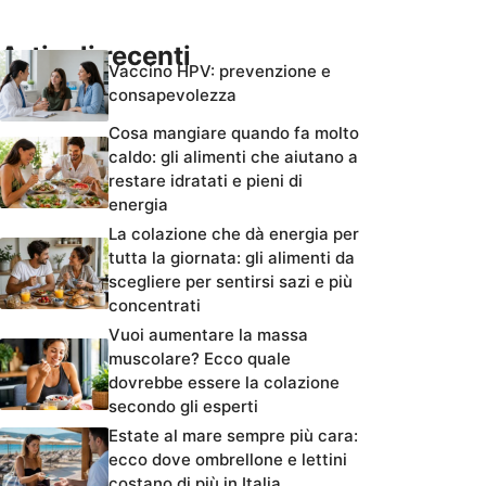
Articoli recenti
Vaccino HPV: prevenzione e
consapevolezza
Cosa mangiare quando fa molto
caldo: gli alimenti che aiutano a
restare idratati e pieni di
energia
La colazione che dà energia per
tutta la giornata: gli alimenti da
scegliere per sentirsi sazi e più
concentrati
Vuoi aumentare la massa
muscolare? Ecco quale
dovrebbe essere la colazione
secondo gli esperti
Estate al mare sempre più cara:
ecco dove ombrellone e lettini
costano di più in Italia