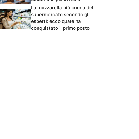
La mozzarella più buona del
supermercato secondo gli
esperti: ecco quale ha
conquistato il primo posto