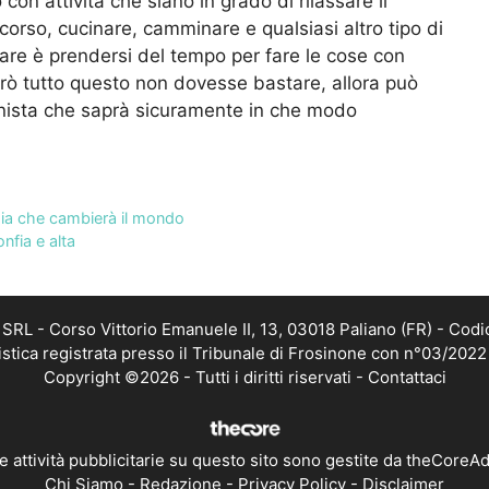
con attività che siano in grado di rilassare il
corso, cucinare, camminare e qualsiasi altro tipo di
utare è prendersi del tempo per fare le cose con
rò tutto questo non dovesse bastare, allora può
onista che saprà sicuramente in che modo
ndia che cambierà il mondo
nfia e alta
RL - Corso Vittorio Emanuele II, 13, 03018 Paliano (FR) - Codi
istica registrata presso il Tribunale di Frosinone con n°03/202
Copyright ©2026 - Tutti i diritti riservati -
Contattaci
e attività pubblicitarie su questo sito sono gestite da theCoreA
Chi Siamo
-
Redazione
-
Privacy Policy
-
Disclaimer