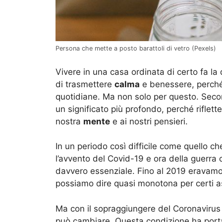
Persona che mette a posto barattoli di vetro (Pexels)
Vivere in una casa ordinata di certo fa la d
di trasmettere
calma
e benessere, perché c
quotidiane. Ma non solo per questo. Seco
un significato più profondo, perché riflet
nostra
mente
e ai nostri pensieri.
In un periodo così difficile come quello 
l’avvento del Covid-19 e ora della guerra c
davvero essenziale. Fino al 2019 eravamo 
possiamo dire quasi monotona per certi as
Ma con il sopraggiungere del Coronavirus c
può cambiare. Questa condizione ha port