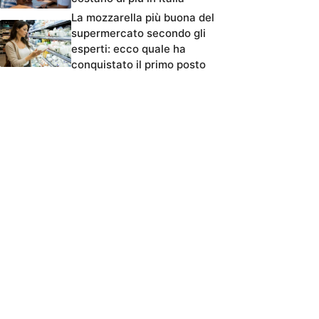
La mozzarella più buona del
supermercato secondo gli
esperti: ecco quale ha
conquistato il primo posto