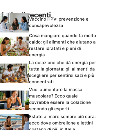
Articoli recenti
Vaccino HPV: prevenzione e
consapevolezza
Cosa mangiare quando fa molto
caldo: gli alimenti che aiutano a
restare idratati e pieni di
energia
La colazione che dà energia per
tutta la giornata: gli alimenti da
scegliere per sentirsi sazi e più
concentrati
Vuoi aumentare la massa
muscolare? Ecco quale
dovrebbe essere la colazione
secondo gli esperti
Estate al mare sempre più cara:
ecco dove ombrellone e lettini
costano di più in Italia