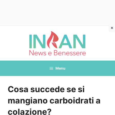
Vai
al
contenuto
Menu
Cosa succede se si
mangiano carboidrati a
colazione?