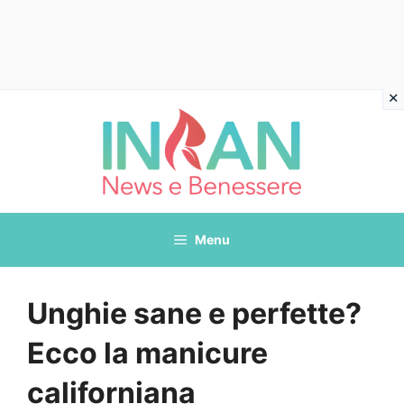
Vai
al
contenuto
Menu
Unghie sane e perfette?
Ecco la manicure
californiana