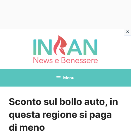
Vai
al
contenuto
Menu
Sconto sul bollo auto, in
questa regione si paga
di meno