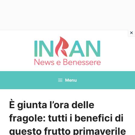
Vai
al
contenuto
Menu
È giunta l’ora delle
fragole: tutti i benefici di
questo frutto primaverile