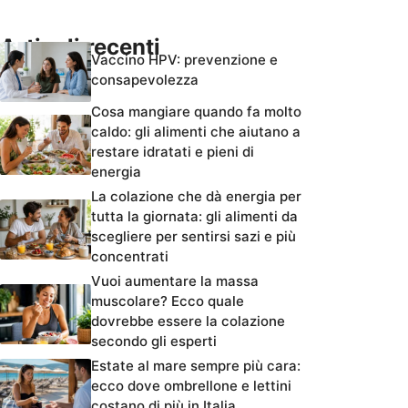
Articoli recenti
Vaccino HPV: prevenzione e
consapevolezza
Cosa mangiare quando fa molto
caldo: gli alimenti che aiutano a
restare idratati e pieni di
energia
La colazione che dà energia per
tutta la giornata: gli alimenti da
scegliere per sentirsi sazi e più
concentrati
Vuoi aumentare la massa
muscolare? Ecco quale
dovrebbe essere la colazione
secondo gli esperti
Estate al mare sempre più cara:
ecco dove ombrellone e lettini
costano di più in Italia