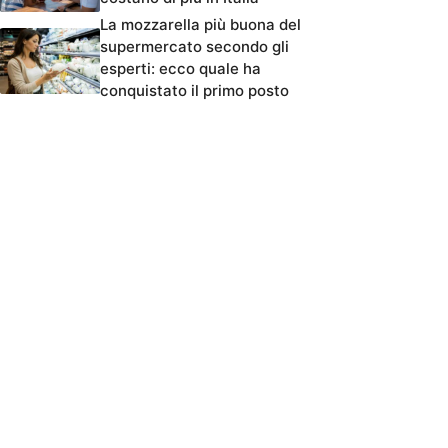
La mozzarella più buona del
supermercato secondo gli
esperti: ecco quale ha
conquistato il primo posto