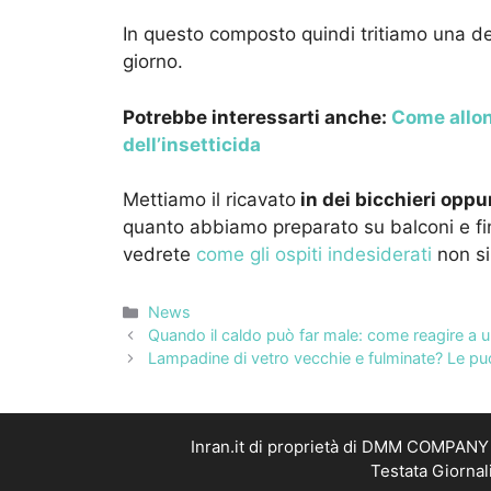
In questo composto quindi tritiamo una dec
giorno.
Potrebbe interessarti anche:
Come allont
dell’insetticida
Mettiamo il ricavato
in dei bicchieri oppu
quanto abbiamo preparato su balconi e fine
vedrete
come gli ospiti indesiderati
non si
Categorie
News
Quando il caldo può far male: come reagire a u
Lampadine di vetro vecchie e fulminate? Le puoi
Inran.it di proprietà di DMM COMPANY S
Testata Giornal