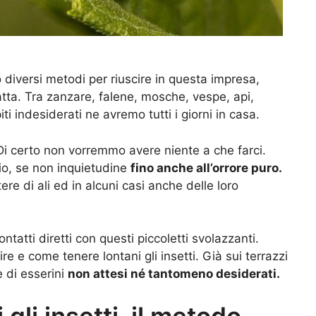
 diversi metodi per riuscire in questa impresa,
tta. Tra zanzare, falene, mosche, vespe, api,
ti indesiderati ne avremo tutti i giorni in casa.
 Di certo non vorremmo avere niente a che farci.
dio, se non inquietudine
fino anche all’orrore puro.
ere di ali ed in alcuni casi anche delle loro
tti diretti con questi piccoletti svolazzanti.
e come tenere lontani gli insetti. Già sui terrazzi
e di esserini
non attesi né tantomeno desiderati.
gli insetti, il metodo