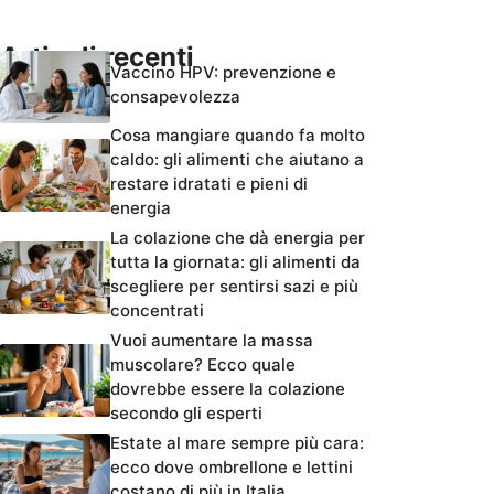
Articoli recenti
Vaccino HPV: prevenzione e
consapevolezza
Cosa mangiare quando fa molto
caldo: gli alimenti che aiutano a
restare idratati e pieni di
energia
La colazione che dà energia per
tutta la giornata: gli alimenti da
scegliere per sentirsi sazi e più
concentrati
Vuoi aumentare la massa
muscolare? Ecco quale
dovrebbe essere la colazione
secondo gli esperti
Estate al mare sempre più cara:
ecco dove ombrellone e lettini
costano di più in Italia