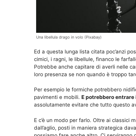
Una libellula drago in volo (Pixabay)
Ed a questa lunga lista citata poc’anzi po
cimici, i ragni, le libellule, financo le far
Potrebbe anche capitare di averli nelle c
loro presenza se non quando è troppo tar
Per esempio le formiche potrebbero nidific
pavimenti e mobili.
E potrebbero entrare i
assolutamente evitare che tutto questo a
E c’è un modo per farlo. Oltre ai classici 
dall’aglio, posti in maniera strategica dav
possiamo fare anche altro. Ci serviranno q