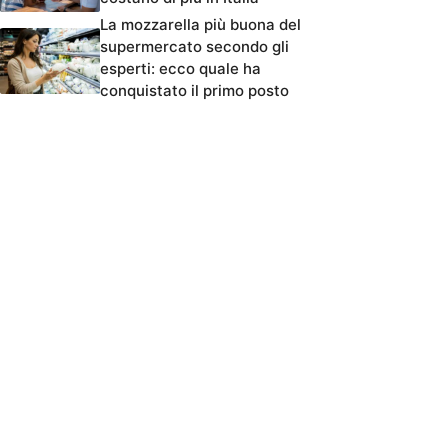
La mozzarella più buona del
supermercato secondo gli
esperti: ecco quale ha
conquistato il primo posto