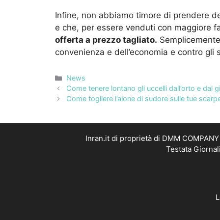
Infine, non abbiamo timore di prendere dei
e che, per essere venduti con maggiore fa
offerta a prezzo tagliato.
Semplicemente 
convenienza e dell’economia e contro gli s
Categorie
News
Come tenere lontano gli uccelli dall’orto e dal gia
Come togliere l’alone di sudore sulle tue scarp
Inran.it di proprietà di DMM COMPANY S
Testata Giornal
L