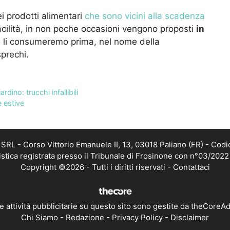
 prodotti alimentari
che sono vicini alla scadenza
cilità, in non poche occasioni vengono proposti
in
li consumeremo prima, nel nome della
prechi.
rdino: trucchi infallibili
e estive
RL - Corso Vittorio Emanuele II, 13, 03018 Paliano (FR) - Codi
istica registrata presso il Tribunale di Frosinone con n°03/202
Copyright ©2026 - Tutti i diritti riservati -
Contattaci
e attività pubblicitarie su questo sito sono gestite da theCoreA
Chi Siamo
-
Redazione
-
Privacy Policy
-
Disclaimer