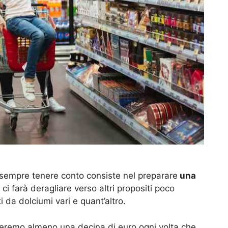
 sempre tenere conto consiste nel preparare
una
ci farà deragliare verso altri propositi poco
 da dolciumi vari e quant’altro.
ieremo almeno una decina di euro ogni volta che