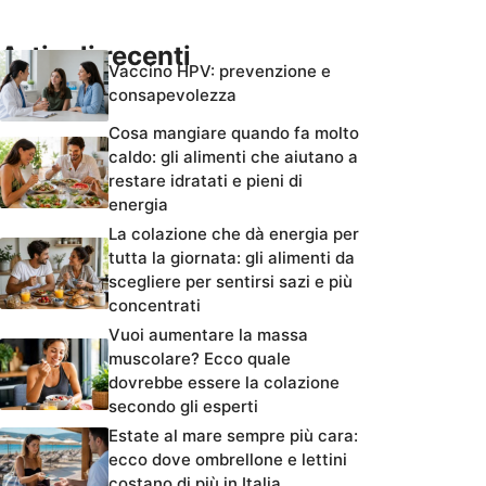
Articoli recenti
Vaccino HPV: prevenzione e
consapevolezza
Cosa mangiare quando fa molto
caldo: gli alimenti che aiutano a
restare idratati e pieni di
energia
La colazione che dà energia per
tutta la giornata: gli alimenti da
scegliere per sentirsi sazi e più
concentrati
Vuoi aumentare la massa
muscolare? Ecco quale
dovrebbe essere la colazione
secondo gli esperti
Estate al mare sempre più cara:
ecco dove ombrellone e lettini
costano di più in Italia