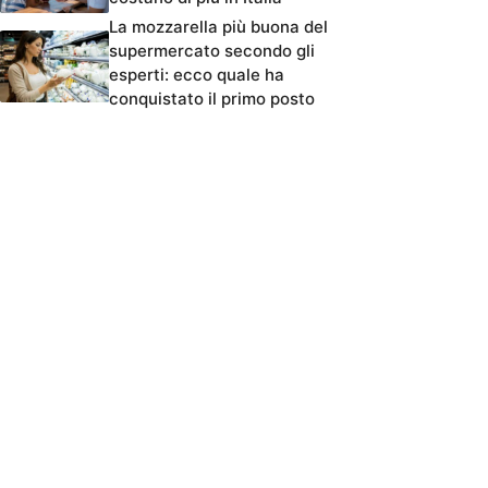
La mozzarella più buona del
supermercato secondo gli
esperti: ecco quale ha
conquistato il primo posto