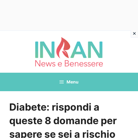
Vai
al
contenuto
Menu
Diabete: rispondi a
queste 8 domande per
sapere se sei a rischio