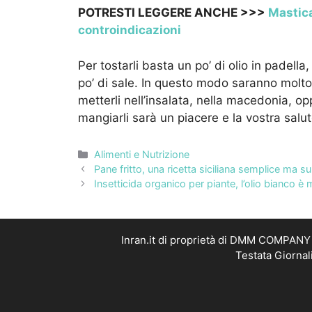
POTRESTI LEGGERE ANCHE >>>
Mastica
controindicazioni
Per tostarli basta un po’ di olio in padell
po’ di sale. In questo modo saranno molto p
metterli nell’insalata, nella macedonia, o
mangiarli sarà un piacere e la vostra salu
Categorie
Alimenti e Nutrizione
Pane fritto, una ricetta siciliana semplice ma 
Insetticida organico per piante, l’olio bianco è m
Inran.it di proprietà di DMM COMPANY S
Testata Giornal