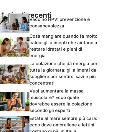
Articoli recenti
Vaccino HPV: prevenzione e
consapevolezza
Cosa mangiare quando fa molto
caldo: gli alimenti che aiutano a
restare idratati e pieni di
energia
La colazione che dà energia per
tutta la giornata: gli alimenti da
scegliere per sentirsi sazi e più
concentrati
Vuoi aumentare la massa
muscolare? Ecco quale
dovrebbe essere la colazione
secondo gli esperti
Estate al mare sempre più cara:
ecco dove ombrellone e lettini
costano di più in Italia