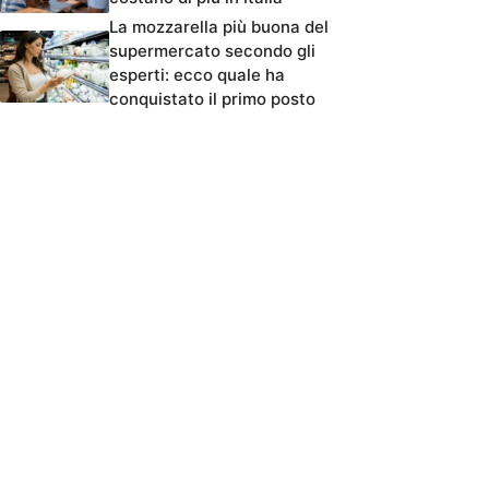
La mozzarella più buona del
supermercato secondo gli
esperti: ecco quale ha
conquistato il primo posto