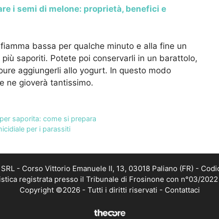
re i semi di melone: proprietà, benefici e
a, fiamma bassa per qualche minuto e alla fine un
iù saporiti. Potete poi conservarli in un barattolo,
ppure aggiungerli allo yogurt. In questo modo
te ne gioverà tantissimo.
super saporita: come si prepara
icidiale per i parassiti
RL - Corso Vittorio Emanuele II, 13, 03018 Paliano (FR) - Codi
istica registrata presso il Tribunale di Frosinone con n°03/202
Copyright ©2026 - Tutti i diritti riservati -
Contattaci