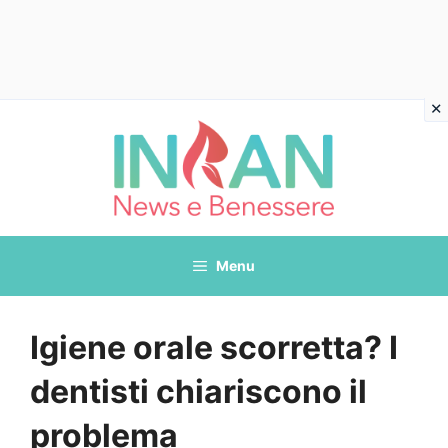
Vai
al
contenuto
Menu
Igiene orale scorretta? I
dentisti chiariscono il
problema