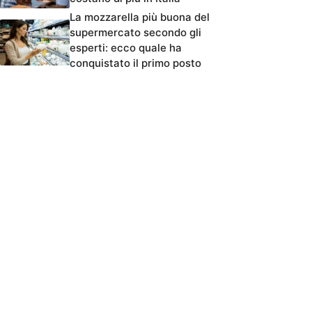
La mozzarella più buona del
supermercato secondo gli
esperti: ecco quale ha
conquistato il primo posto