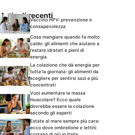
Articoli recenti
Vaccino HPV: prevenzione e
consapevolezza
Cosa mangiare quando fa molto
caldo: gli alimenti che aiutano a
restare idratati e pieni di
energia
La colazione che dà energia per
tutta la giornata: gli alimenti da
scegliere per sentirsi sazi e più
concentrati
Vuoi aumentare la massa
muscolare? Ecco quale
dovrebbe essere la colazione
secondo gli esperti
Estate al mare sempre più cara:
ecco dove ombrellone e lettini
costano di più in Italia