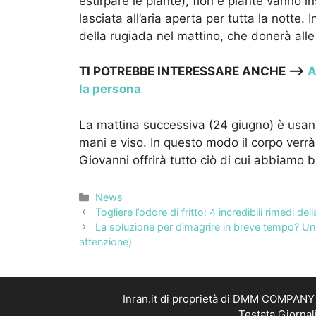
estirpare le piante), fiori e piante vanno i
lasciata all’aria aperta per tutta la notte.
della rugiada nel mattino, che donerà all
TI POTREBBE INTERESSARE ANCHE —->
Ac
la persona
La mattina successiva (24 giugno) è usanz
mani e viso. In questo modo il corpo verrà
Giovanni offrirà tutto ciò di cui abbiamo 
Categorie
News
Togliere l’odore di fritto: 4 incredibili rimedi de
La soluzione per dimagrire in breve tempo? Un
attenzione)
Inran.it di proprietà di DMM COMPANY S
Testata Giornal