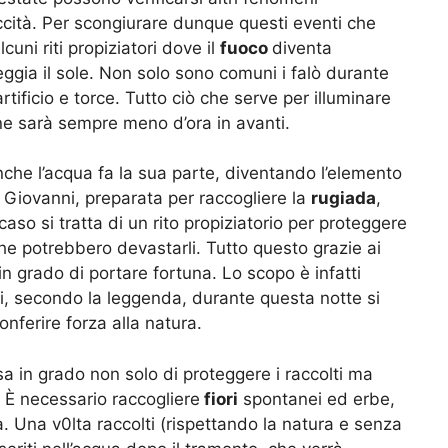
iccità. Per scongiurare dunque questi eventi che
uni riti propiziatori dove il
fuoco
diventa
ggia il sole. Non solo sono comuni i falò durante
tificio e torce. Tutto ciò che serve per illuminare
e ne sarà sempre meno d’ora in avanti.
nche l’acqua fa la sua parte, diventando l’elemento
n Giovanni, preparata per raccogliere la
rugiada
,
aso si tratta di un rito propiziatorio per proteggere
che potrebbero devastarli. Tutto questo grazie ai
 in grado di portare fortuna. Lo scopo è infatti
cui, secondo la leggenda, durante questa notte si
onferire forza alla natura.
 in grado non solo di proteggere i raccolti ma
 È necessario raccogliere
fiori
spontanei ed erbe,
. Una v0lta raccolti (rispettando la natura e senza