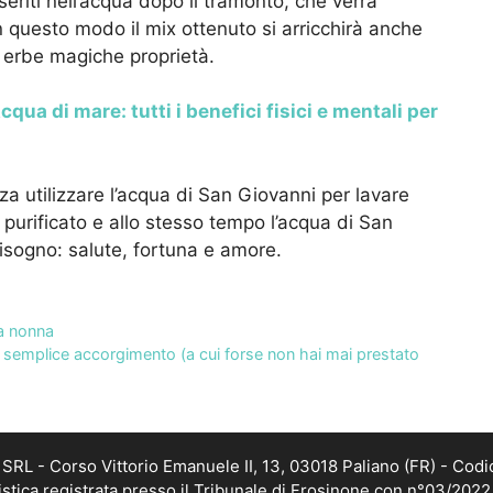
nseriti nell’acqua dopo il tramonto, che verrà
 In questo modo il mix ottenuto si arricchirà anche
e erbe magiche proprietà.
qua di mare: tutti i benefici fisici e mentali per
a utilizzare l’acqua di San Giovanni per lavare
 purificato e allo stesso tempo l’acqua di San
bisogno: salute, fortuna e amore.
lla nonna
 semplice accorgimento (a cui forse non hai mai prestato
RL - Corso Vittorio Emanuele II, 13, 03018 Paliano (FR) - Codi
istica registrata presso il Tribunale di Frosinone con n°03/202