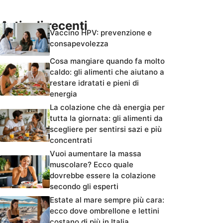
Articoli recenti
Vaccino HPV: prevenzione e
consapevolezza
Cosa mangiare quando fa molto
caldo: gli alimenti che aiutano a
restare idratati e pieni di
energia
La colazione che dà energia per
tutta la giornata: gli alimenti da
scegliere per sentirsi sazi e più
concentrati
Vuoi aumentare la massa
muscolare? Ecco quale
dovrebbe essere la colazione
secondo gli esperti
Estate al mare sempre più cara:
ecco dove ombrellone e lettini
costano di più in Italia