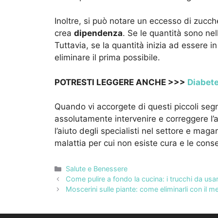
Inoltre, si può notare un eccesso di zucch
crea
dipendenza
. Se le quantità sono ne
Tuttavia, se la quantità inizia ad essere
eliminare il prima possibile.
POTRESTI LEGGERE ANCHE >>>
Diabete
Quando vi accorgete di questi piccoli seg
assolutamente intervenire e correggere l’a
l’aiuto degli specialisti nel settore e maga
malattia per cui non esiste cura e le cons
Categorie
Salute e Benessere
Come pulire a fondo la cucina: i trucchi da usare 
Moscerini sulle piante: come eliminarli con il 