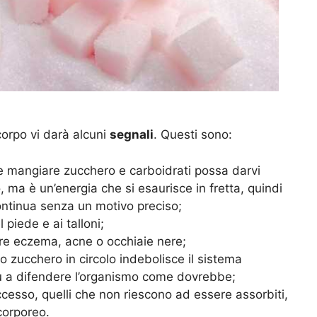
corpo vi darà alcuni
segnali
. Questi sono:
e mangiare zucchero e carboidrati possa darvi
 ma è un’energia che si esaurisce in fretta, quindi
ntinua senza un motivo preciso;
l piede e ai talloni;
e eczema, acne o occhiaie nere;
o zucchero in circolo indebolisce il sistema
più a difendere l’organismo come dovrebbe;
eccesso, quelli che non riescono ad essere assorbiti,
corporeo.