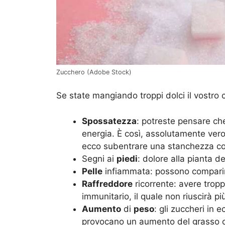
Zucchero (Adobe Stock)
Se state mangiando troppi dolci il vostro 
Spossatezza
: potreste pensare ch
energia. È così, assolutamente vero,
ecco subentrare una stanchezza co
Segni ai
piedi
: dolore alla pianta de
Pelle
infiammata: possono comparir
Raffreddore
ricorrente: avere tropp
immunitario, il quale non riuscirà 
Aumento
di
peso
: gli zuccheri in 
provocano un aumento del grasso 