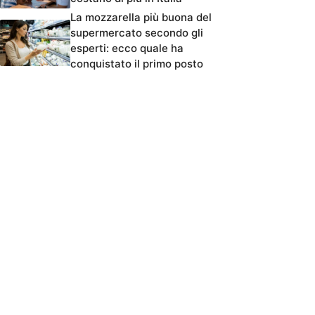
La mozzarella più buona del
supermercato secondo gli
esperti: ecco quale ha
conquistato il primo posto