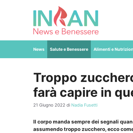
Vai
al
contenuto
News
Salute e Benessere
Alimenti e Nutrizio
Troppo zucchero:
farà capire in q
21 Giugno 2022
di
Nadia Fusetti
Il corpo manda sempre dei segnali quand
assumendo troppo zucchero, ecco come 