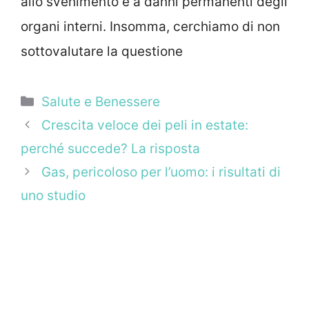
allo svenimento e a danni permanenti degli
organi interni. Insomma, cerchiamo di non
sottovalutare la questione
Categorie
Salute e Benessere
Crescita veloce dei peli in estate:
perché succede? La risposta
Gas, pericoloso per l’uomo: i risultati di
uno studio