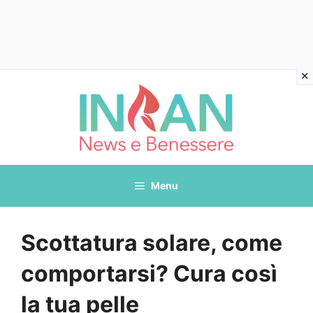
Vai
al
contenuto
Menu
Scottatura solare, come
comportarsi? Cura così
la tua pelle