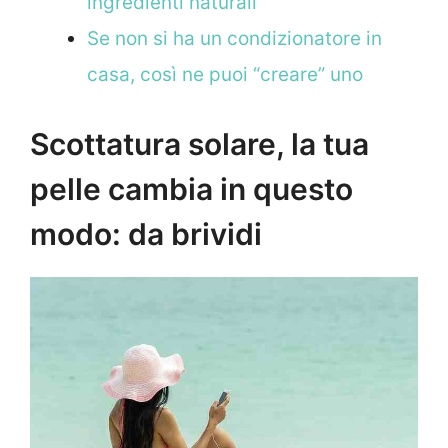
ingredienti natu
rali
Se non si ha un condizionatore in
casa, così ne puoi “creare” uno
Scottatura solare, la tua
pelle cambia in questo
modo: da brividi