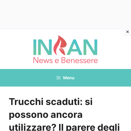
Vai
al
contenuto
Menu
Trucchi scaduti: si
possono ancora
utilizzare? Il parere degli