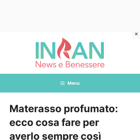
Vai
al
contenuto
Menu
Materasso profumato:
ecco cosa fare per
averlo sempre così