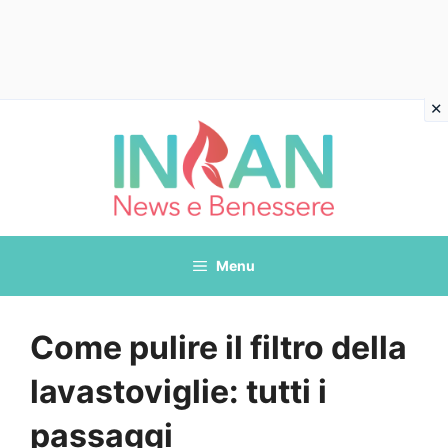
Vai
al
contenuto
Menu
Come pulire il filtro della
lavastoviglie: tutti i
passaggi