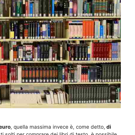
euro
, quella massima invece è, come detto,
di
i solti per comprare dei libri di testo, è possibile