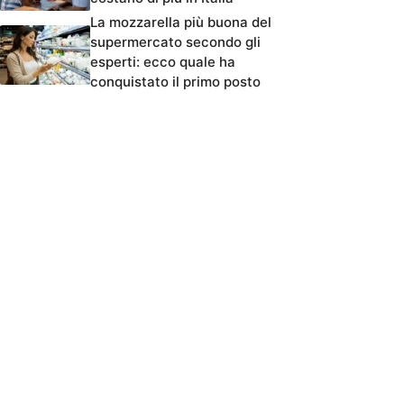
La mozzarella più buona del
supermercato secondo gli
esperti: ecco quale ha
conquistato il primo posto