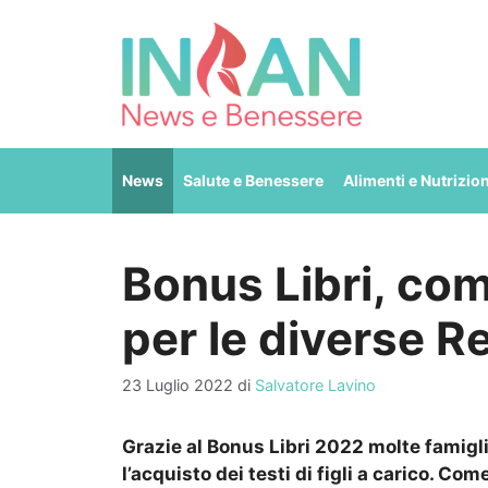
Vai
al
contenuto
News
Salute e Benessere
Alimenti e Nutrizio
Bonus Libri, com
per le diverse R
23 Luglio 2022
di
Salvatore Lavino
Grazie al Bonus Libri 2022 molte famig
l’acquisto dei testi di figli a carico. Come