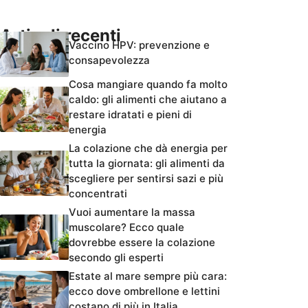
Articoli recenti
Vaccino HPV: prevenzione e
consapevolezza
Cosa mangiare quando fa molto
caldo: gli alimenti che aiutano a
restare idratati e pieni di
energia
La colazione che dà energia per
tutta la giornata: gli alimenti da
scegliere per sentirsi sazi e più
concentrati
Vuoi aumentare la massa
muscolare? Ecco quale
dovrebbe essere la colazione
secondo gli esperti
Estate al mare sempre più cara:
ecco dove ombrellone e lettini
costano di più in Italia