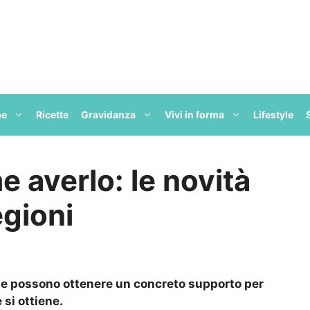
ne
Ricette
Gravidanza
Vivi in forma
Lifestyle
e averlo: le novità
egioni
lie possono ottenere un concreto supporto per
 si ottiene.