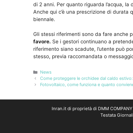
di 2 anni. Per quanto riguarda l’acqua, la 
Anche qui c’è una prescrizione di durata
biennale.
Gli stessi riferimenti sono da fare anche 
favore.
Se i gestori continuano a pretend
riferimento siano scadute, l’utente può por
stesso, previa raccomandata o messaggio
Categorie
News
Come proteggere le orchidee dal caldo estivo: t
Fotovoltaico, come funziona e quanto conviene 
Inran.it di proprietà di DMM COMPANY S
Testata Giornal