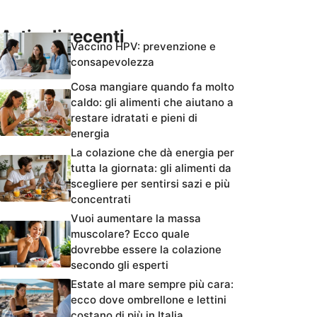
Articoli recenti
Vaccino HPV: prevenzione e
consapevolezza
Cosa mangiare quando fa molto
caldo: gli alimenti che aiutano a
restare idratati e pieni di
energia
La colazione che dà energia per
tutta la giornata: gli alimenti da
scegliere per sentirsi sazi e più
concentrati
Vuoi aumentare la massa
muscolare? Ecco quale
dovrebbe essere la colazione
secondo gli esperti
Estate al mare sempre più cara:
ecco dove ombrellone e lettini
costano di più in Italia