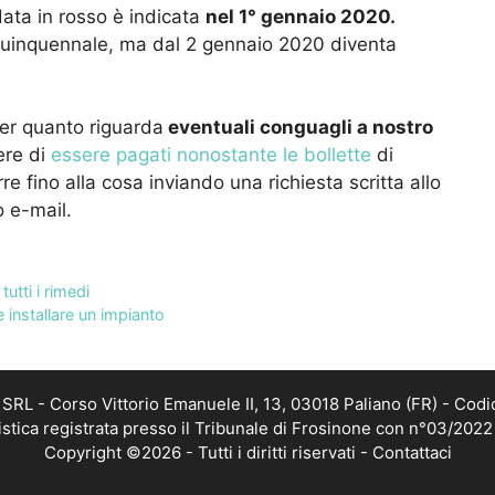
data in rosso è indicata
nel 1° gennaio 2020.
 quinquennale, ma dal 2 gennaio 2020 diventa
per quanto riguarda
eventuali conguagli a nostro
ere di
essere pagati nonostante le bollette
di
re fino alla cosa inviando una richiesta scritta allo
 e-mail.
utti i rimedi
installare un impianto
RL - Corso Vittorio Emanuele II, 13, 03018 Paliano (FR) - Codi
istica registrata presso il Tribunale di Frosinone con n°03/202
Copyright ©2026 - Tutti i diritti riservati -
Contattaci