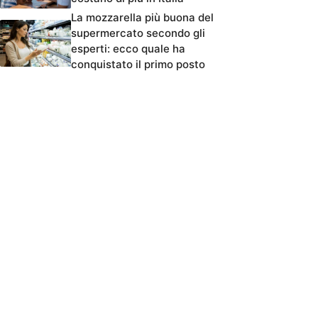
La mozzarella più buona del
supermercato secondo gli
esperti: ecco quale ha
conquistato il primo posto