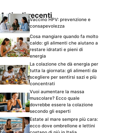
Articoli recenti
Vaccino HPV: prevenzione e
consapevolezza
Cosa mangiare quando fa molto
caldo: gli alimenti che aiutano a
restare idratati e pieni di
energia
La colazione che dà energia per
tutta la giornata: gli alimenti da
scegliere per sentirsi sazi e più
concentrati
Vuoi aumentare la massa
muscolare? Ecco quale
dovrebbe essere la colazione
secondo gli esperti
Estate al mare sempre più cara:
ecco dove ombrellone e lettini
costano di più in Italia