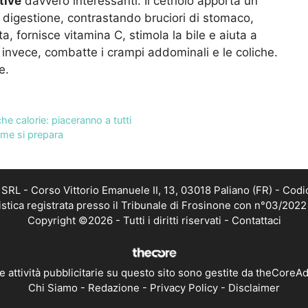
tive
davvero interessanti. Il cetriolo apporta un
la digestione, contrastando bruciori di stomaco,
tta, fornisce vitamina C, stimola la bile e aiuta a
 invece, combatte i crampi addominali e le coliche.
e.
e calorie: piaceranno a tutti
ome si prepara
RL - Corso Vittorio Emanuele II, 13, 03018 Paliano (FR) - Codi
istica registrata presso il Tribunale di Frosinone con n°03/202
Copyright ©2026 - Tutti i diritti riservati -
Contattaci
e attività pubblicitarie su questo sito sono gestite da theCoreA
Chi Siamo
-
Redazione
-
Privacy Policy
-
Disclaimer