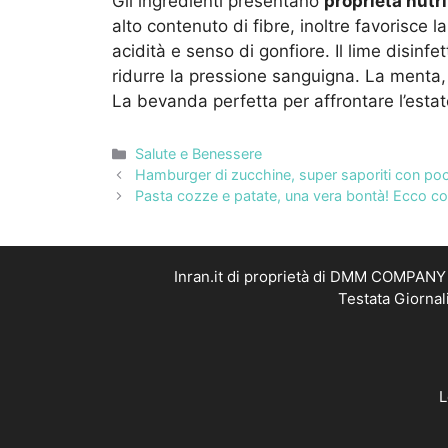
Gli ingredienti presentano
proprietà nutri
alto contenuto di fibre, inoltre favorisce 
acidità e senso di gonfiore. Il lime disinfe
ridurre la pressione sanguigna. La menta,
La bevanda perfetta per affrontare l’estat
Categorie
Salute e Benessere
Hamburger di zucchine, super saporiti con poch
Pasta cozze e patate, una vera bontà! Ecco c
Inran.it di proprietà di DMM COMPANY S
Testata Giornal
L