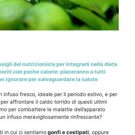
gli del nutrizionista per integrarli nella dieta
riti con poche calorie: piaceranno a tutti
on ignorare per salvaguardare la salute
infuso fresco, ideale per il periodo estivo, e per
 per affrontare il caldo torrido di questi ultimi
ttimo per combattere le malattie dell’apparato
 un infuso meravigliosamente rinfrescante?
i in cui ci sentiamo
gonfi e costipati
, oppure