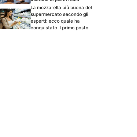
La mozzarella più buona del
supermercato secondo gli
esperti: ecco quale ha
conquistato il primo posto