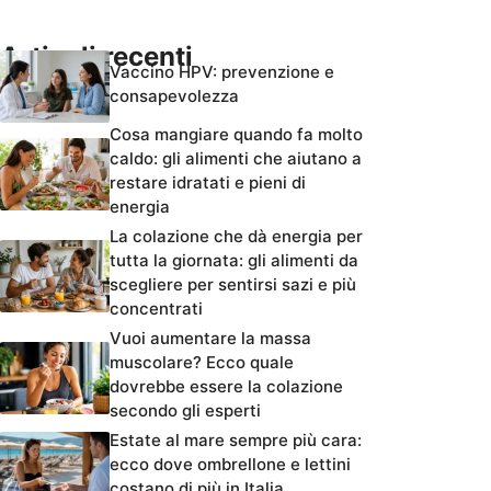
Articoli recenti
Vaccino HPV: prevenzione e
consapevolezza
Cosa mangiare quando fa molto
caldo: gli alimenti che aiutano a
restare idratati e pieni di
energia
La colazione che dà energia per
tutta la giornata: gli alimenti da
scegliere per sentirsi sazi e più
concentrati
Vuoi aumentare la massa
muscolare? Ecco quale
dovrebbe essere la colazione
secondo gli esperti
Estate al mare sempre più cara:
ecco dove ombrellone e lettini
costano di più in Italia