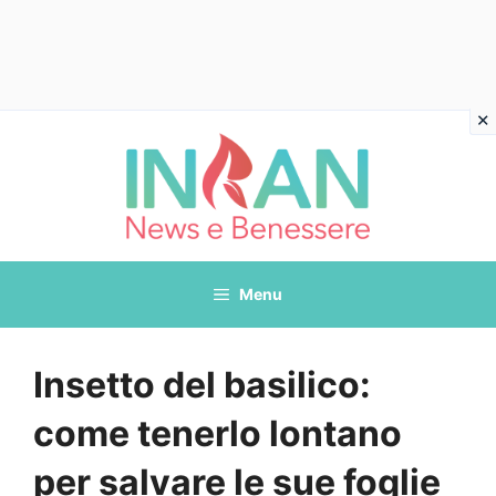
Vai
al
contenuto
Menu
Insetto del basilico:
come tenerlo lontano
per salvare le sue foglie