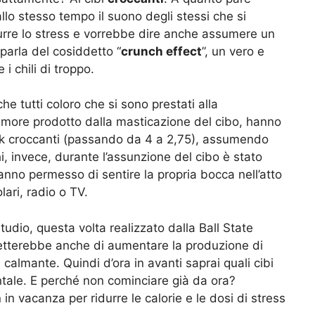
llo stesso tempo il suono degli stessi che si
urre lo stress e vorrebbe dire anche assumere un
 parla del cosiddetto “
crunch effect
”, un vero e
 i chili di troppo.
che tutti coloro che si sono prestati alla
umore prodotto dalla masticazione del cibo, hanno
ack croccanti (passando da 4 a 2,75), assumendo
hi, invece, durante l’assunzione del cibo è stato
anno permesso di sentire la propria bocca nell’atto
ari, radio o TV.
udio, questa volta realizzato dalla Ball State
metterebbe anche di aumentare la produzione di
 calmante. Quindi d’ora in avanti saprai quali cibi
ntale. E perché non cominciare già da ora?
n vacanza per ridurre le calorie e le dosi di stress