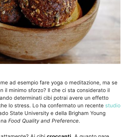
 come ad esempio fare yoga o meditazione, ma se
 il minimo sforzo? Il che ci sta considerato il
ndo determinati cibi potrai avere un effetto
nche lo stress. Lo ha confermato un recente
studio
orado State University e della Brigham Young
cana
Food Quality and Preference
.
 esattamente? Ai cibi
croccanti
. A quanto pare