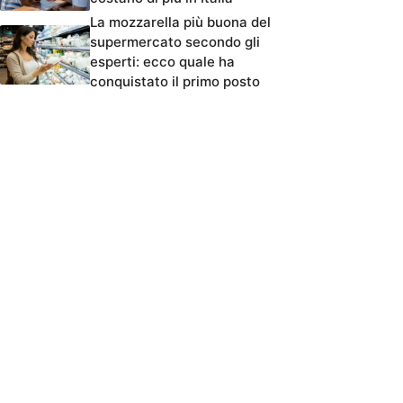
La mozzarella più buona del
supermercato secondo gli
esperti: ecco quale ha
conquistato il primo posto