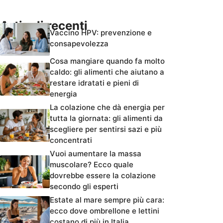
Articoli recenti
Vaccino HPV: prevenzione e
consapevolezza
Cosa mangiare quando fa molto
caldo: gli alimenti che aiutano a
restare idratati e pieni di
energia
La colazione che dà energia per
tutta la giornata: gli alimenti da
scegliere per sentirsi sazi e più
concentrati
Vuoi aumentare la massa
muscolare? Ecco quale
dovrebbe essere la colazione
secondo gli esperti
Estate al mare sempre più cara:
ecco dove ombrellone e lettini
costano di più in Italia