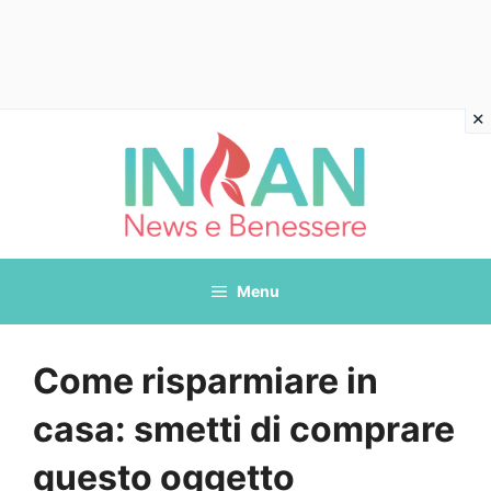
Vai
al
contenuto
Menu
Come risparmiare in
casa: smetti di comprare
questo oggetto