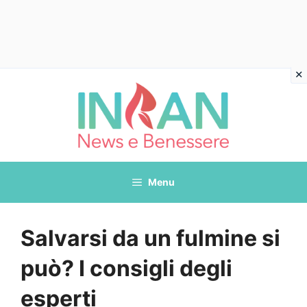
Vai
al
contenuto
Menu
Salvarsi da un fulmine si
può? I consigli degli
esperti