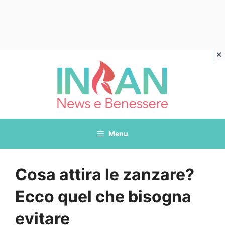
Vai
al
contenuto
Menu
Cosa attira le zanzare?
Ecco quel che bisogna
evitare