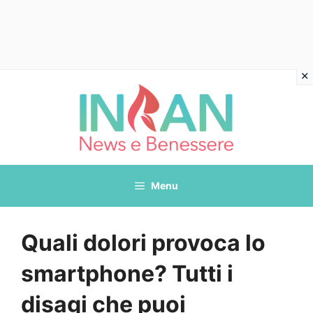
Vai
al
contenuto
Menu
Quali dolori provoca lo
smartphone? Tutti i
disagi che puoi