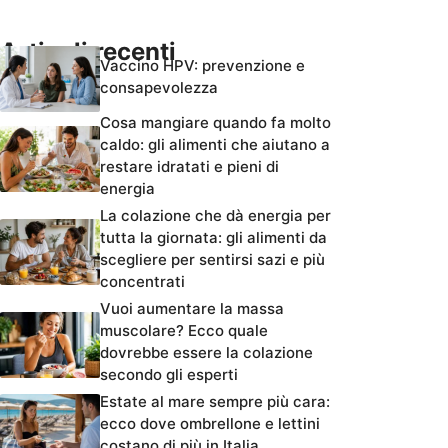
Articoli recenti
Vaccino HPV: prevenzione e
consapevolezza
Cosa mangiare quando fa molto
caldo: gli alimenti che aiutano a
restare idratati e pieni di
energia
La colazione che dà energia per
tutta la giornata: gli alimenti da
scegliere per sentirsi sazi e più
concentrati
Vuoi aumentare la massa
muscolare? Ecco quale
dovrebbe essere la colazione
secondo gli esperti
Estate al mare sempre più cara:
ecco dove ombrellone e lettini
costano di più in Italia