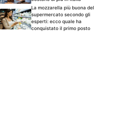
La mozzarella più buona del
supermercato secondo gli
esperti: ecco quale ha
conquistato il primo posto