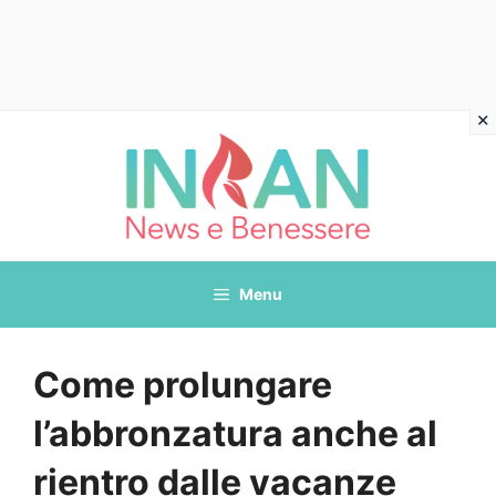
Vai
al
contenuto
Menu
Come prolungare
l’abbronzatura anche al
rientro dalle vacanze