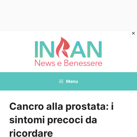
Vai
al
contenuto
Menu
Cancro alla prostata: i
sintomi precoci da
ricordare