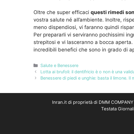
Oltre che super efficaci
questi rimedi son
vostra salute né all’ambiente. Inoltre, ris
meno dispendiosi, vi faranno quindi rispa
Per prepararli vi serviranno pochissimi ing
strepitosi e vi lasceranno a bocca aperta. 
incredibili benefici che sono in grado di ap
Categorie
Salute e Benessere
Lotta ai brufoli: il dentifricio è o non è una vali
Benessere di piedi e unghie: basta il limone. Il
Inran.it di proprietà di DMM COMPANY S
Testata Giornal