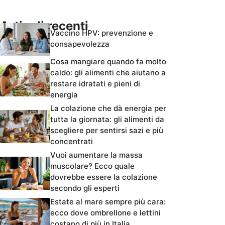
Articoli recenti
Vaccino HPV: prevenzione e
consapevolezza
Cosa mangiare quando fa molto
caldo: gli alimenti che aiutano a
restare idratati e pieni di
energia
La colazione che dà energia per
tutta la giornata: gli alimenti da
scegliere per sentirsi sazi e più
concentrati
Vuoi aumentare la massa
muscolare? Ecco quale
dovrebbe essere la colazione
secondo gli esperti
Estate al mare sempre più cara:
ecco dove ombrellone e lettini
costano di più in Italia