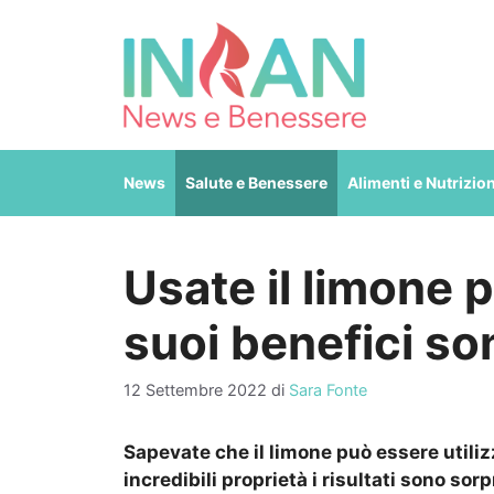
Vai
al
contenuto
News
Salute e Benessere
Alimenti e Nutrizio
Usate il limone pe
suoi benefici s
12 Settembre 2022
di
Sara Fonte
Sapevate che il limone può essere utilizz
incredibili proprietà i risultati sono sor