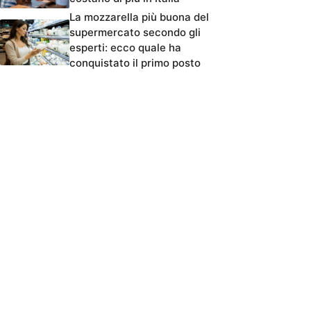
La mozzarella più buona del
supermercato secondo gli
esperti: ecco quale ha
conquistato il primo posto