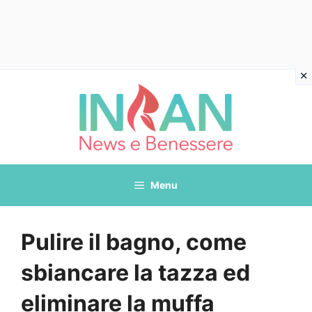
Vai
al
contenuto
Menu
Pulire il bagno, come
sbiancare la tazza ed
eliminare la muffa