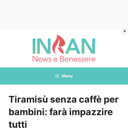
Vai
al
contenuto
Menu
Tiramisù senza caffè per
bambini: farà impazzire
tutti