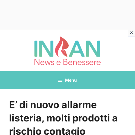
Vai
al
contenuto
Menu
E’ di nuovo allarme
listeria, molti prodotti a
rischio contagio