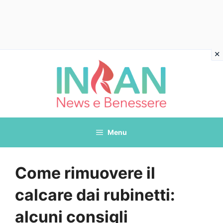
Vai
al
contenuto
Menu
Come rimuovere il
calcare dai rubinetti:
alcuni consigli