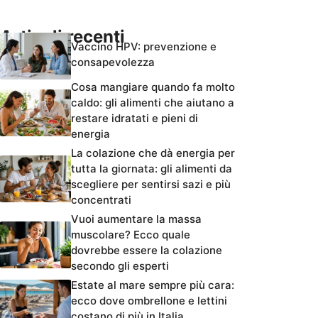
Articoli recenti
Vaccino HPV: prevenzione e
consapevolezza
Cosa mangiare quando fa molto
caldo: gli alimenti che aiutano a
restare idratati e pieni di
energia
La colazione che dà energia per
tutta la giornata: gli alimenti da
scegliere per sentirsi sazi e più
concentrati
Vuoi aumentare la massa
muscolare? Ecco quale
dovrebbe essere la colazione
secondo gli esperti
Estate al mare sempre più cara:
ecco dove ombrellone e lettini
costano di più in Italia