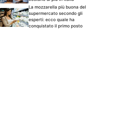
La mozzarella più buona del
supermercato secondo gli
esperti: ecco quale ha
conquistato il primo posto