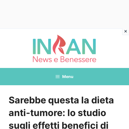
Vai
al
contenuto
Menu
Sarebbe questa la dieta
anti-tumore: lo studio
sugli effetti benefici di