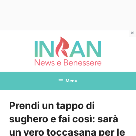
Vai
al
contenuto
Menu
Prendi un tappo di
sughero e fai così: sarà
un vero toccasana per le