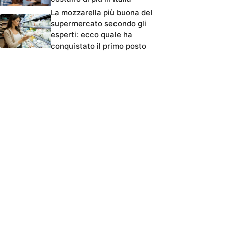
La mozzarella più buona del
supermercato secondo gli
esperti: ecco quale ha
conquistato il primo posto