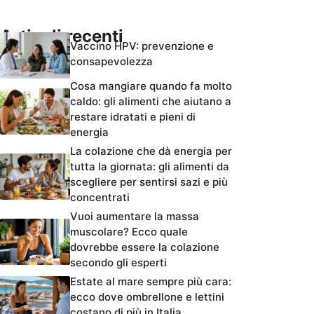
Articoli recenti
Vaccino HPV: prevenzione e
consapevolezza
Cosa mangiare quando fa molto
caldo: gli alimenti che aiutano a
restare idratati e pieni di
energia
La colazione che dà energia per
tutta la giornata: gli alimenti da
scegliere per sentirsi sazi e più
concentrati
Vuoi aumentare la massa
muscolare? Ecco quale
dovrebbe essere la colazione
secondo gli esperti
Estate al mare sempre più cara:
ecco dove ombrellone e lettini
costano di più in Italia