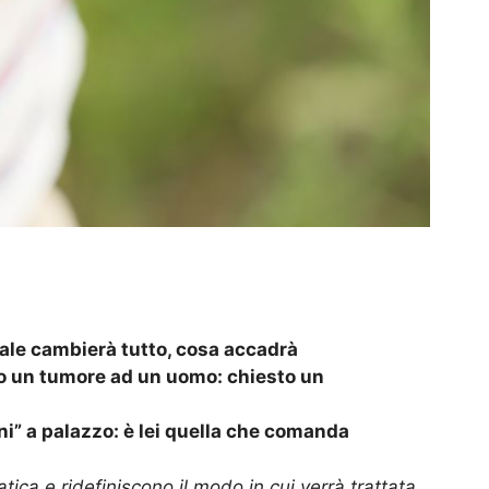
ale cambierà tutto, cosa accadrà
ano un tumore ad un uomo: chiesto un
oni” a palazzo: è lei quella che comanda
atica e ridefiniscono il modo in cui verrà trattata