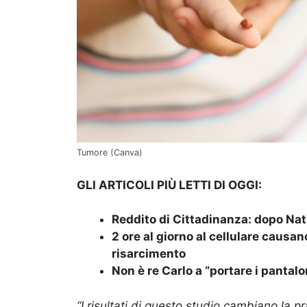
Tumore (Canva)
GLI ARTICOLI PIÙ LETTI DI OGGI:
Reddito di Cittadinanza: dopo Nat
2 ore al giorno al cellulare caus
risarcimento
Non è re Carlo a “portare i pantal
“I risultati di questo studio cambiano la pr