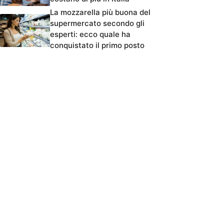
La mozzarella più buona del
supermercato secondo gli
esperti: ecco quale ha
conquistato il primo posto