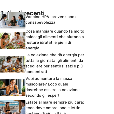
Articoli recenti
Vaccino HPV: prevenzione e
consapevolezza
Cosa mangiare quando fa molto
caldo: gli alimenti che aiutano a
restare idratati e pieni di
energia
La colazione che dà energia per
tutta la giornata: gli alimenti da
scegliere per sentirsi sazi e più
concentrati
Vuoi aumentare la massa
muscolare? Ecco quale
dovrebbe essere la colazione
secondo gli esperti
Estate al mare sempre più cara:
ecco dove ombrellone e lettini
costano di più in Italia