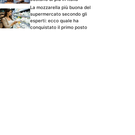
La mozzarella più buona del
supermercato secondo gli
esperti: ecco quale ha
conquistato il primo posto