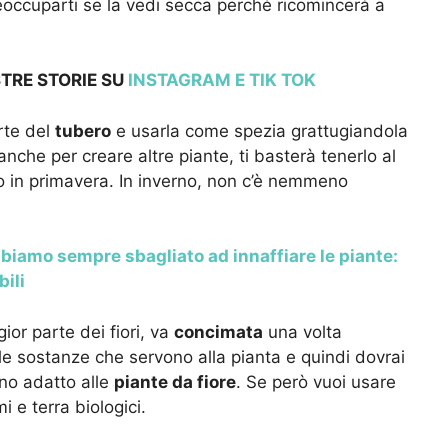
reoccuparti se la vedi secca perché ricomincerà a
STRE STORIE SU
INSTAGRAM
E TIK TOK
rte del
tubero
e usarla come spezia grattugiandola
anche per creare altre piante, ti basterà tenerlo al
rlo in primavera. In inverno, non c’è nemmeno
biamo sempre sbagliato ad innaffiare le piante:
bili
ior parte dei fiori, va
concimata
una volta
 le sostanze che servono alla pianta e quindi dovrai
no adatto alle
piante da fiore
. Se però vuoi usare
i e terra biologici.