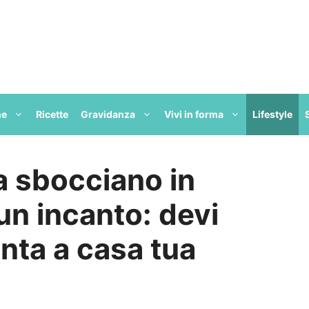
ne
Ricette
Gravidanza
Vivi in forma
Lifestyle
ma sbocciano in
un incanto: devi
nta a casa tua