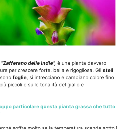
e
“Zafferano delle Indie”,
è una pianta davvero
e per crescere forte, bella e rigogliosa. Gli
steli
à sono
foglie,
si intrecciano e cambiano colore fino
più piccoli e sulle tonalità del giallo e
oppo particolare questa pianta grassa che tutto
!
rché soffre molto se la temperatura scende sotto i