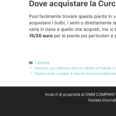
Dove acquistare la Cur
Puoi facilmente trovare questa pianta in v
acquistare i bulbi, i semi o direttamente 
varia in base a quello che acquisti, ma si 
15/20 euro
per le piante più particolari e 
Categorie
Lifestyle
Inserisci qui l’altezza del tuo albero di Natale
Pasta cacio e pepe: 4 trucchi incomparabili pe
Inran.it di proprietà di DMM COMPANY S
Testata Giornal