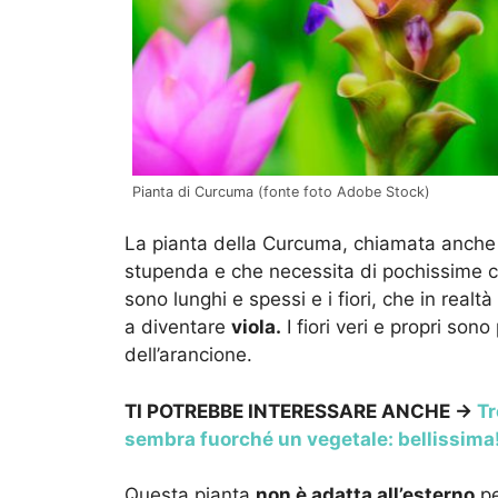
Pianta di Curcuma (fonte foto Adobe Stock)
La pianta della Curcuma, chiamata anch
stupenda e che necessita di pochissime cur
sono lunghi e spessi e i fiori, che in realt
a diventare
viola.
I fiori veri e propri sono 
dell’arancione.
TI POTREBBE INTERESSARE ANCHE ->
Tr
sembra fuorché un vegetale: bellissima
Questa pianta
non è adatta all’esterno
pe