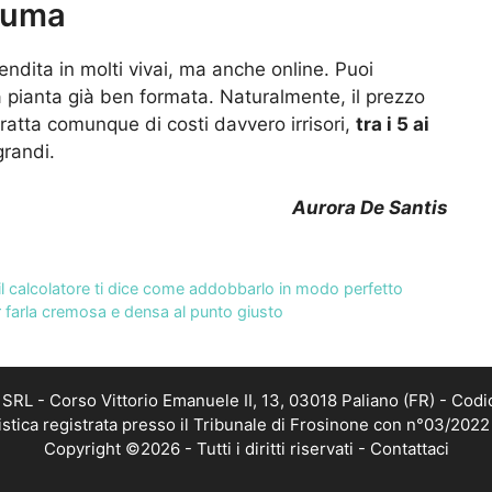
cuma
endita in molti vivai, ma anche online. Puoi
la pianta già ben formata. Naturalmente, il prezzo
tratta comunque di costi davvero irrisori,
tra i 5 ai
grandi.
Aurora De Santis
 e il calcolatore ti dice come addobbarlo in modo perfetto
r farla cremosa e densa al punto giusto
RL - Corso Vittorio Emanuele II, 13, 03018 Paliano (FR) - Codi
istica registrata presso il Tribunale di Frosinone con n°03/202
Copyright ©2026 - Tutti i diritti riservati -
Contattaci