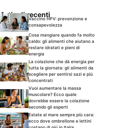
Articoli recenti
Vaccino HPV: prevenzione e
consapevolezza
Cosa mangiare quando fa molto
caldo: gli alimenti che aiutano a
restare idratati e pieni di
energia
La colazione che dà energia per
tutta la giornata: gli alimenti da
scegliere per sentirsi sazi e più
concentrati
Vuoi aumentare la massa
muscolare? Ecco quale
dovrebbe essere la colazione
secondo gli esperti
Estate al mare sempre più cara:
ecco dove ombrellone e lettini
costano di più in Italia