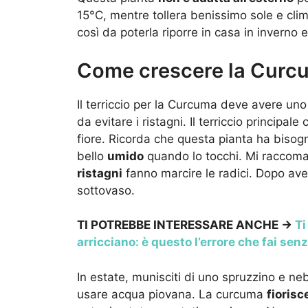
15°C, mentre tollera benissimo sole e climi
così da poterla riporre in casa in inverno e
Come crescere la Curc
Il terriccio per la Curcuma deve avere uno
da evitare i ristagni. Il terriccio principale
fiore. Ricorda che questa pianta ha bisog
bello
umido
quando lo tocchi. Mi raccoma
ristagni
fanno marcire le radici. Dopo aver
sottovaso.
TI POTREBBE INTERESSARE ANCHE ->
Ti
arricciano: è questo l’errore che fai sen
In estate, munisciti di uno spruzzino e ne
usare acqua piovana. La curcuma
fiorisc