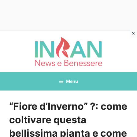
Vai
al
contenuto
Menu
“Fiore d’Inverno” ?: come
coltivare questa
bellissima pianta e come