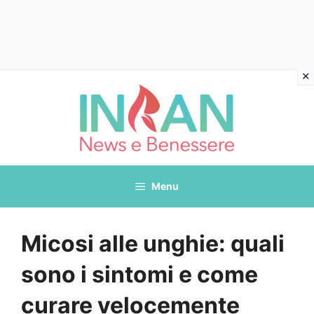
Vai
al
contenuto
Menu
Micosi alle unghie: quali
sono i sintomi e come
curare velocemente