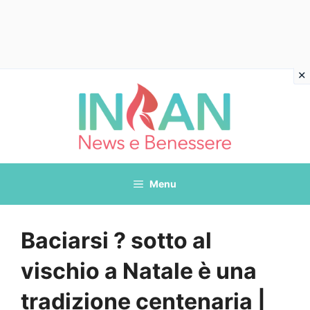
Vai
al
contenuto
Menu
Baciarsi ? sotto al
vischio a Natale è una
tradizione centenaria |